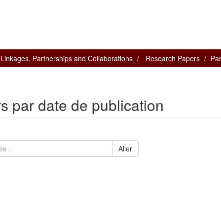
l Linkages, Partnerships and Collaborations
Research Papers
Par
 par date de publication
Aller